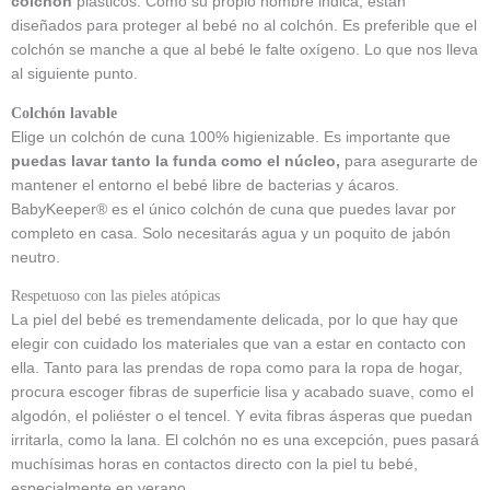
colchón
plásticos. Como su propio nombre indica, están
diseñados para proteger al bebé no al colchón. Es preferible que el
colchón se manche a que al bebé le falte oxígeno. Lo que nos lleva
al siguiente punto.
Colchón lavable
Elige un colchón de cuna 100% higienizable. Es importante que
puedas lavar tanto la funda como el núcleo,
para asegurarte de
mantener el entorno el bebé libre de bacterias y ácaros.
BabyKeeper® es el único colchón de cuna que puedes lavar por
completo en casa. Solo necesitarás agua y un poquito de jabón
neutro.
Respetuoso con las pieles atópicas
La piel del bebé es tremendamente delicada, por lo que hay que
elegir con cuidado los materiales que van a estar en contacto con
ella. Tanto para las prendas de ropa como para la ropa de hogar,
procura escoger fibras de superficie lisa y acabado suave, como el
algodón, el poliéster o el tencel. Y evita fibras ásperas que puedan
irritarla, como la lana. El colchón no es una excepción, pues pasará
muchísimas horas en contactos directo con la piel tu bebé,
especialmente en verano.