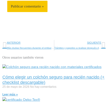
Ant
Si
ANTERIOR
SIGUIENTE
Más dudas frecuentes durante el embarazo
Trámites y papeleo a realizar después del parto
Otros usuarios también vieron
Cómo elegir un colchón seguro para recién nacido (+
checklist descargable)
25 de mayo de 2026
No hay comentarios
Leer más »