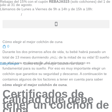
Rebajas del 15% con el cupón
REBAJAS15
(solo colchones) del 1 de
Ir
julio al 31 de agosto.
al
Llámanos de Lunes a Viernes de 9h a 14h y de 15h a 18h:
contenido
800 808 277
/
670 362 570
Cómo elegir el mejor colchón de cuna
0
Durante los dos primeros años de vida, tu bebé habrá pasado un
total de 13 meses durmiendo ¡más de la mitad de su vida! El sueño
es vital para su desarrollo, del mismo que el entorno es
BabyKeeper
–
Cómo elegir el mejor colchón de cuna
fundamental para su sueño. Por eso es muy importante elegir un
colchón que garantice su seguridad y descanso. A continuación te
contamos algunos de los factores a tener en cuenta para saber
cómo elegir el mejor colchón de cuna
.
Certificados de
calidad que debe
tener un colchón de
cuna