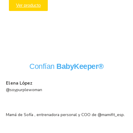
Ver producto
B
Confían
BabyKeeper®
Elena López
@soypurplewoman
Mamá de Sofía , entrenadora personal y COO de @mamifit_esp.