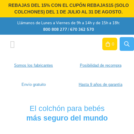
Ir
REBAJAS DEL 15% CON EL CUPÓN
REBAJAS15
(SOLO
al
COLCHONES) DEL 1 DE JULIO AL 31 DE AGOSTO.
contenido
Llámanos de Lunes a Viernes de 9h a 14h y de 15h a 18h:
800 808 277
/
670 362 570
0
Colchones cuna
Colchones de minicuna
Colchones infantiles
Colchones cuna por medidas
Sobre nosotros
Activa tu garantía
Somos los fabricantes
Posibilidad de recompra
Envío gratuito
Hasta 9 años de garantía
El colchón para bebés
más seguro del mundo