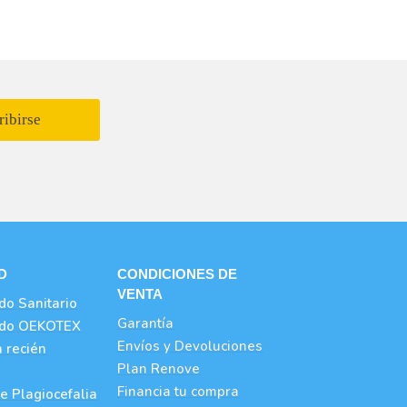
ribirse
D
CONDICIONES DE
VENTA
ado Sanitario
Garantía
cado OEKOTEX
Envíos y Devoluciones
 recién
Plan Renove
Financia tu compra
e Plagiocefalia