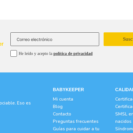
Susc
er
He leído y acepto la
política de privacidad
BABYKEEPER
CALIDA
Mi cuenta
Certific
ciable. Eso es
Blog
Certifi
Contacto
SMSL en
Preguntas frecuentes
nacidos
Guías para cuidar a tu
Síndrom