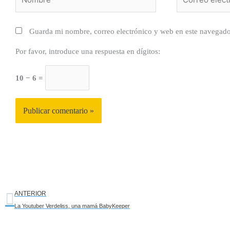
electrónico*
Guarda mi nombre, correo electrónico y web en este navegado
Por favor, introduce una respuesta en dígitos:
10 − 6 =
Ant
ANTERIOR
La Youtuber Verdeliss, una mamá BabyKeeper