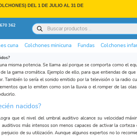
LCHONES) DEL 1 DE JULIO AL 31 DE
Búsqueda
670 362
de
productos
es cuna
Colchones minicuna
Fundas
Colchones infa
cidos?
 a una misma potencia. Se llama así porque se comporta como el eq
s de la gama cromática. Ejemplo de ello, para que entiendas de que 
r. También lo sería el sonido emitido por la televisión o la radio 
elementos que lo emiten como son la lluvia o el romper de las ola
ducirlo.
ecién nacidos?
logra que el nivel del umbral auditivo alcance su velocidad máxi
os auditivos más intensos son menos capaces de activar la corteza 
 perjuicio de su utilización. Aunque algunos expertos no lo recom