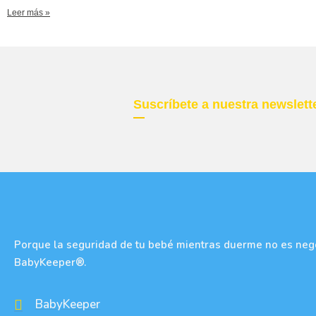
Leer más »
Suscríbete a nuestra newslett
Porque la seguridad de tu bebé mientras duerme no es nego
BabyKeeper®.
BabyKeeper