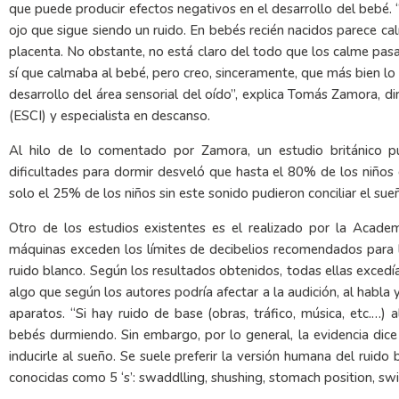
que puede producir efectos negativos en el desarrollo del bebé. “
ojo que sigue siendo un ruido. En bebés recién nacidos parece c
placenta. No obstante, no está claro del todo que los calme pasa
sí que calmaba al bebé, pero creo, sinceramente, que más bien lo 
desarrollo del área sensorial del oído”, explica Tomás Zamora, d
(ESCI) y especialista en descanso.
Al hilo de lo comentado por Zamora, un estudio británico 
dificultades para dormir desveló que hasta el 80% de los niños
solo el 25% de los niños sin este sonido pudieron conciliar el su
Otro de los estudios existentes es el realizado por la Acade
máquinas exceden los límites de decibelios recomendados para 
ruido blanco. Según los resultados obtenidos, todas ellas excedí
algo que según los autores podría afectar a la audición, al habla 
aparatos. “Si hay ruido de base (obras, tráfico, música, etc.…) 
bebés durmiendo. Sin embargo, por lo general, la evidencia di
inducirle al sueño. Se suele preferir la versión humana del ruid
conocidas como 5 ‘s’: swaddlling, shushing, stomach position, sw