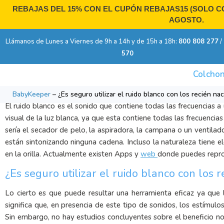
Ir
REBAJAS DEL 15% CON EL CUPÓN
REBAJAS15
(SOLO CO
al
AGOSTO.
contenido
Llámanos de Lunes a Viernes de 9h a 14h y de 15h a 18h:
800 808 277
/
570
Colchon
¿Es seguro utilizar el ruido blanco con los recién nacidos?
BabyKeeper
–
¿Es seguro utilizar el ruido blanco con los recién na
El ruido blanco es el sonido que contiene todas las frecuencias
visual de la luz blanca, ya que esta contiene todas las frecuencia
sería el secador de pelo, la aspiradora, la campana o un ventilado
están sintonizando ninguna cadena. Incluso la naturaleza tiene 
en la orilla. Actualmente existen Apps y
web
donde puedes repro
¿Es seguro utilizar el ruido blanco con los r
Lo cierto es que puede resultar una herramienta eficaz ya que 
significa que, en presencia de este tipo de sonidos, los estímul
Sin embargo, no hay estudios concluyentes sobre el beneficio no