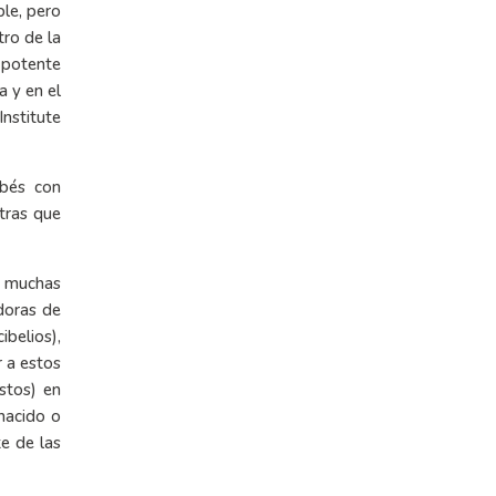
ble, pero
ro de la
a potente
a y en el
Institute
ebés con
tras que
e muchas
doras de
ibelios),
r a estos
ustos) en
nacido o
te de las