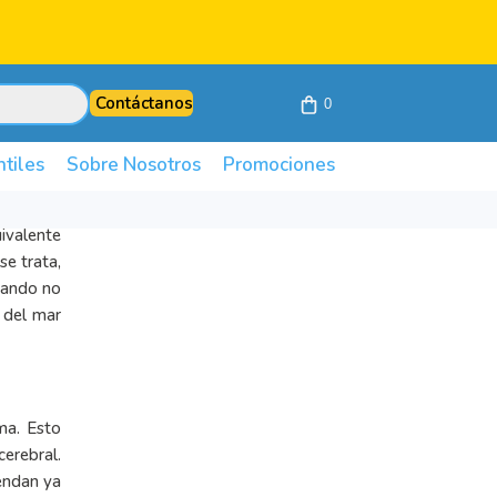
Contáctanos
0
ntiles
Sobre Nosotros
Promociones
uivalente
se trata,
cuando no
s del mar
ma. Esto
cerebral.
iendan ya