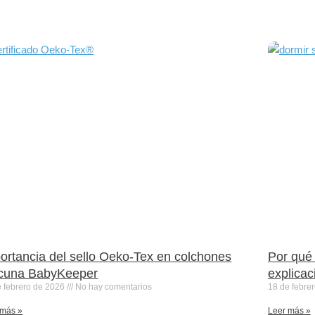
ortancia del sello Oeko-Tex en colchones
Por qué 
cuna BabyKeeper
explicac
e febrero de 2026
No hay comentarios
18 de febre
 más »
Leer más »