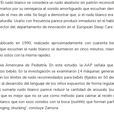
El ruido blanco se considera un ruido aleatorio sin patrón reconoci
almarlos por su semejanza al sonido amortiguado que escuchan dent
do el mes de vida. Se llegó a demostrar que, si el ruido blanco er
aturdía. Usarlo con frecuencia parece producir inmadurez en el habl
irector del departamento de innovación en el European Sleep Care 
publicado en 1990, realizado aproximadamente con cuarenta b
 que escuchan el ruido blanco se durmieron en cinco minutos, mien
eño solos con la misma rapidez.
mia Americana de Pediatría. En este estudio, la AAP señala qu
los bebés. En la investigación se examinaron 14 máquinas genera
an los límites de ruido recomendados para bebés (fijados en 50 dec
y al desarrollo del lenguaje de los niños expuestos de forma regula
al sumarle ruido blanco parece reducir la cantidad de arousals (s
ce que es mejor que no se use como método para calmar al recién 
o blanco que son esos sonidos con la boca (ssshhh) que forman par
inging, shucking”, concluye Zamora.