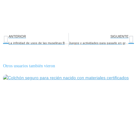
Ant
Si
ANTERIOR
SIGUIENTE
La infinidad de usos de las muselinas Babykeeper
Juegos y actividades para pasarlo en grande durante la cuarentena
Otros usuarios también vieron