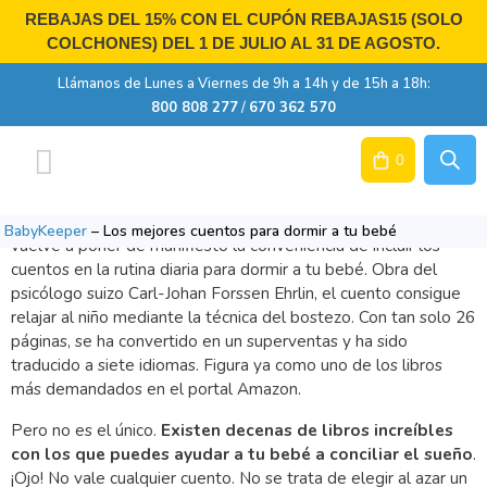
Ir
REBAJAS DEL 15% CON EL CUPÓN
REBAJAS15
(SOLO
al
COLCHONES) DEL 1 DE JULIO AL 31 DE AGOSTO.
contenido
Llámanos de Lunes a Viernes de 9h a 14h y de 15h a 18h:
800 808 277
/
670 362 570
0
Los mejores cuentos para dormir a tu bebé
Colchones cuna
Colchones de minicuna
Colchones infantiles
Colchones cuna por medidas
Sobre nosotros
Activa tu garantía
El éxito del cuento infantil “El conejo que quería dormir”
BabyKeeper
–
Los mejores cuentos para dormir a tu bebé
vuelve a poner de manifiesto la conveniencia de incluir los
cuentos en la rutina diaria para dormir a tu bebé. Obra del
psicólogo suizo Carl-Johan Forssen Ehrlin, el cuento consigue
relajar al niño mediante la técnica del bostezo. Con tan solo 26
páginas, se ha convertido en un superventas y ha sido
traducido a siete idiomas. Figura ya como uno de los libros
más demandados en el portal Amazon.
Pero no es el único.
Existen decenas de libros increíbles
con los que puedes ayudar a tu bebé a conciliar el sueño
.
¡Ojo! No vale cualquier cuento. No se trata de elegir al azar un