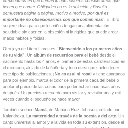
empeñamos en que coman lo que nosotros consideramos que
tienen que comer. Obligarles no es la solución y Basulto
demuestra página a página, motivo a motivo,
por qué es
importante no obsesionarnos con que coman más
”. El libro
sugiere ideas para que los niños tengan una alimentación
saludable sin caer en la obsesión ni la rigidez que puede crear
malos hábitos y fobias.
Otra joya de Litera Libros es
“Bienvenido a los primeros años
de tu vida”
. Un
albúm de recuerdos para el bebé
desde el
nacimiento hasta los 4 años, el primero de estas carcterísticas en
el mercado, alejado de la ñoñería y tono cursi que suelen tener
este tipo de publicaciones.
¡No es azul ni rosa!
y tiene apartados
para por ejemplo, marca el color de la primera caca del bebé o
anotar el precio de las cosas para poder echar unas risas años
después. Un precioso recuerdo para visitar y revisitar una y mil
veces cuando el pequeño se hace mayor.
También seduce
Mamá
, de Mariana Ruiz Johnson, editado por
Kalandraka.
La maternidad a través de la poesía y del arte
. Un
canto universal al amor y a la vida en toda su extensión, desde el