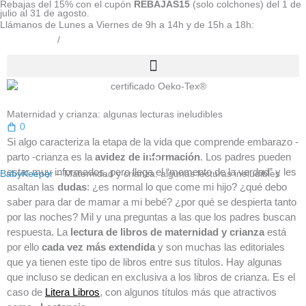
Rebajas del 15% con el cupón
REBAJAS15
(solo colchones) del 1 de
Ir
julio al 31 de agosto.
al
Llámanos de Lunes a Viernes de 9h a 14h y de 15h a 18h:
contenido
800 808 277
/
670 362 570
Maternidad y crianza: algunas lecturas ineludibles
0
Si algo caracteriza la etapa de la vida que comprende embarazo -
parto -crianza es la
avidez de información
. Los padres pueden
estar muy informados, pero llega el “momento de la verdad” y les
BabyKeeper
–
Maternidad y crianza: algunas lecturas ineludibles
asaltan las
dudas
: ¿es normal lo que come mi hijo? ¿qué debo
saber para dar de mamar a mi bebé? ¿por qué se despierta tanto
por las noches? Mil y una preguntas a las que los padres buscan
respuesta. La
lectura de libros de maternidad y crianza
está
por ello
cada vez más extendida
y son muchas las editoriales
que ya tienen este tipo de libros entre sus títulos. Hay algunas
que incluso se dedican en exclusiva a los libros de crianza. Es el
caso de
Litera Libros
, con algunos títulos más que atractivos