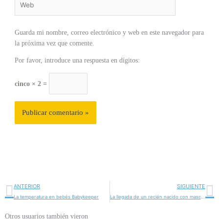
Guarda mi nombre, correo electrónico y web en este navegador para
la próxima vez que comente.
Por favor, introduce una respuesta en dígitos:
cinco × 2 =
Ant
S
ANTERIOR
SIGUIENTE
La temperatura en bebés Babykeeper
La llegada de un recién nacido con mascotas
Otros usuarios también vieron