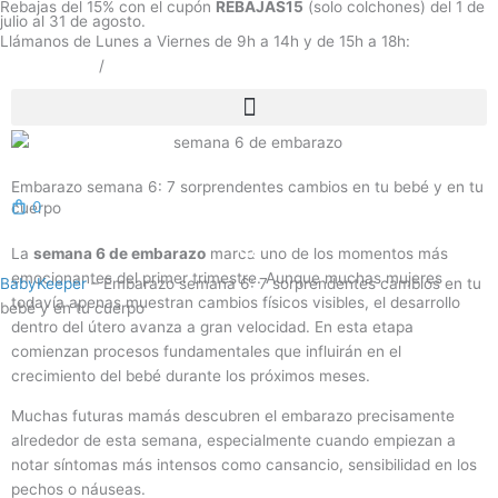
Rebajas del 15% con el cupón
REBAJAS15
(solo colchones) del 1 de
Ir
julio al 31 de agosto.
al
Llámanos de Lunes a Viernes de 9h a 14h y de 15h a 18h:
contenido
800 808 277
/
670 362 570
Embarazo semana 6: 7 sorprendentes cambios en tu bebé y en tu
0
cuerpo
La
semana 6 de embarazo
marca uno de los momentos más
emocionantes del primer trimestre. Aunque muchas mujeres
BabyKeeper
–
Embarazo semana 6: 7 sorprendentes cambios en tu
todavía apenas muestran cambios físicos visibles, el desarrollo
bebé y en tu cuerpo
dentro del útero avanza a gran velocidad. En esta etapa
comienzan procesos fundamentales que influirán en el
crecimiento del bebé durante los próximos meses.
Muchas futuras mamás descubren el embarazo precisamente
alrededor de esta semana, especialmente cuando empiezan a
notar síntomas más intensos como cansancio, sensibilidad en los
pechos o náuseas.