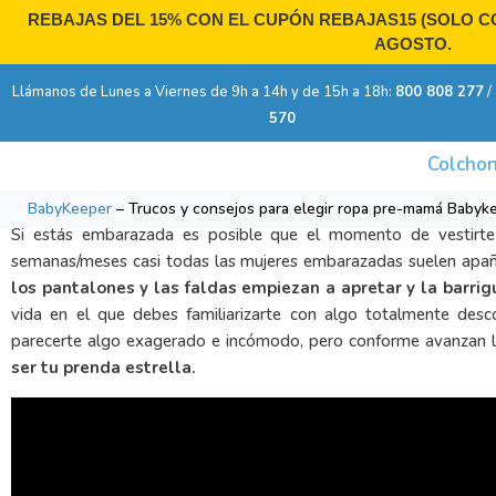
Ir
REBAJAS DEL 15% CON EL CUPÓN
REBAJAS15
(SOLO CO
al
AGOSTO.
contenido
Llámanos de Lunes a Viernes de 9h a 14h y de 15h a 18h:
800 808 277
/
570
Colchon
Trucos y consejos para elegir ropa pre-mamá Babykeeper
BabyKeeper
–
Trucos y consejos para elegir ropa pre-mamá Babyk
Si estás embarazada es posible que el momento de vestirt
semanas/meses casi todas las mujeres embarazadas suelen apaña
los pantalones y las faldas empiezan a apretar y la barrig
vida en el que debes familiarizarte con algo totalmente de
parecerte algo exagerado e incómodo, pero conforme avanzan 
ser tu prenda estrella.