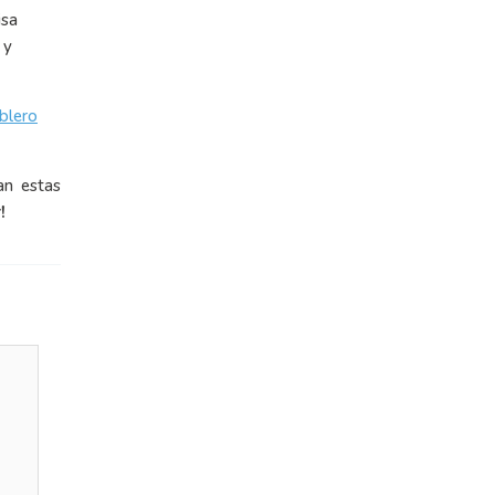
isa
 y
blero
an estas
!