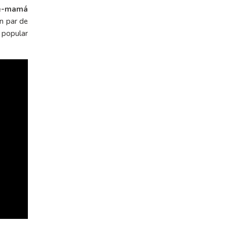
re-mamá
un par de
 popular