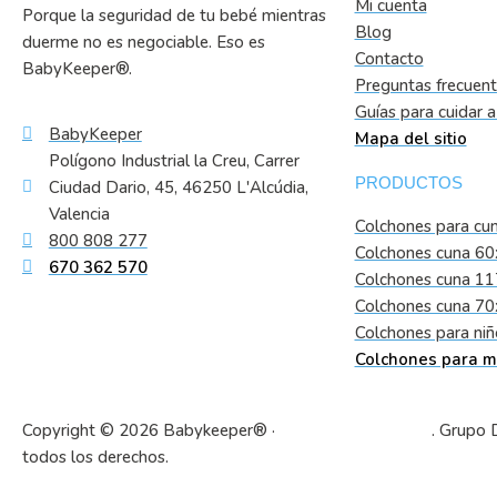
Mi cuenta
Porque la seguridad de tu bebé mientras
Blog
duerme no es negociable. Eso es
Contacto
BabyKeeper®.
Preguntas frecuen
Guías para cuidar 
BabyKeeper
Mapa del sitio
Polígono Industrial la Creu, Carrer
PRODUCTOS
Ciudad Dario, 45, 46250 L'Alcúdia,
Valencia
Colchones para cu
800 808 277
Colchones cuna 6
670 362 570
Colchones cuna 1
Colchones cuna 7
Colchones para niñ
Colchones para m
Copyright © 2026 Babykeeper® ·
VISCOCONFORT SL
. Grupo 
todos los derechos.