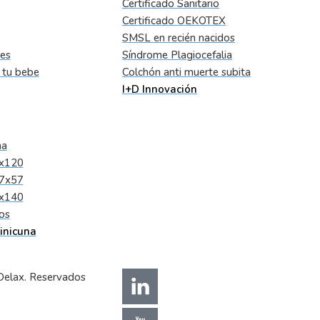
Certificado Sanitario
Certificado OEKOTEX
SMSL en recién nacidos
tes
Síndrome Plagiocefalia
a tu bebe
Colchón anti muerte subita
I+D Innovación
na
0x120
17x57
0x140
os
inicuna
Delax. Reservados