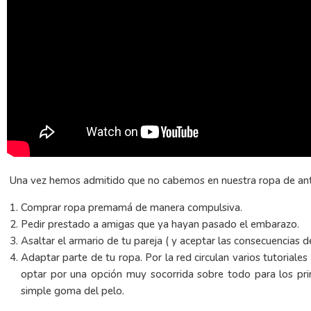
Una vez hemos admitido que no cabemos en nuestra ropa de an
Comprar ropa premamá de manera compulsiva.
Pedir prestado a amigas que ya hayan pasado el embarazo.
Asaltar el armario de tu pareja ( y aceptar las consecuencias de
Adaptar parte de tu ropa. Por la red circulan varios tutoria
optar por una opción muy socorrida sobre todo para los pri
simple goma del pelo.