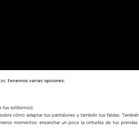
tes,
tenemos varias opciones:
 tus estilismos).
les sobre cómo adaptar tus pantalones y también tus faldas. Tambi
meros momentos: ensanchar un poco la cinturilla de tus prendas