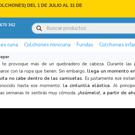
LCHONES) DEL 1 DE JULIO AL 31 DE
Búsqueda
670 362
de
productos
es cuna
Colchones minicuna
Fundas
Colchones infa
eeper
e te provoque más de un quebradero de cabeza. Durante las 
rse con la ropa que tienen. Sin embargo,
llega un momento en
uita no cabe dentro de las camisetas.
Es justamente ese instan
sconocido hasta ese momento:
la cinturilla elástica.
Al princip
las semanas te sentirás muy cómoda.
¡Asúmelo!, a partir de ah