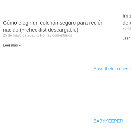
Imp
Cómo elegir un colchón seguro para recién
de 
20 d
nacido (+ checklist descargable)
25 de mayo de 2026
No hay comentarios
Leer
Leer más »
Suscríbete a nuestr
BABYKEEPER