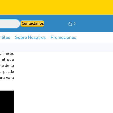
Contáctanos
0
ntiles
Sobre Nosotros
Promociones
primeras
 el que
te de tu
io puede
ora va a